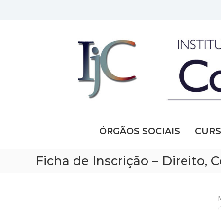
Skip
to
content
IJC
Instituto
Jurídico
da
Comunicação
ÓRGÃOS SOCIAIS
CUR
Ficha de Inscrição – Direito