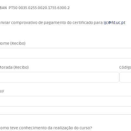
BAN PT50 0035.0255.0020.1755.6300.2
nviar comprovativo de pagamento do certificado para
ijc@fd.uc.pt
ome (Recibo)
orada (Recibo)
Códig
IF
omo teve conhecimento da realização do curso?