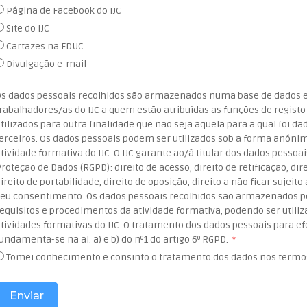
Página de Facebook do IJC
Site do IJC
Cartazes na FDUC
Divulgação e-mail
s dados pessoais recolhidos são armazenados numa base de dados em
rabalhadores/as do IJC a quem estão atribuídas as funções de registo
tilizados para outra finalidade que não seja aquela para a qual foi da
erceiros. Os dados pessoais podem ser utilizados sob a forma anónima
tividade formativa do IJC. O IJC garante ao/à titular dos dados pesso
roteção de Dados (RGPD): direito de acesso, direito de retificação, di
ireito de portabilidade, direito de oposição, direito a não ficar sujeit
eu consentimento. Os dados pessoais recolhidos são armazenados p
equisitos e procedimentos da atividade formativa, podendo ser util
tividades formativas do IJC. O tratamento dos dados pessoais para e
undamenta-se na al. a) e b) do nº1 do artigo 6º RGPD.
Tomei conhecimento e consinto o tratamento dos dados nos termo
Enviar