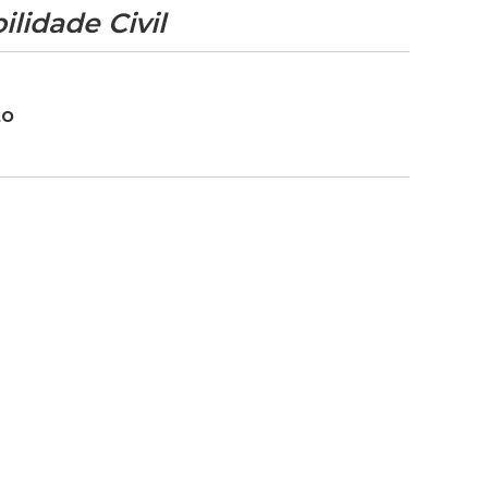
idade Civil
to