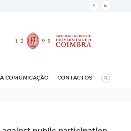
facebook
linkedin
DA COMUNICAÇÃO
CONTACTOS
 against public participation