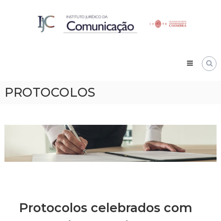
Skip
IJC
to
Instituto
content
Jurídico
da
Comunicação
PROTOCOLOS
Protocolos celebrados com